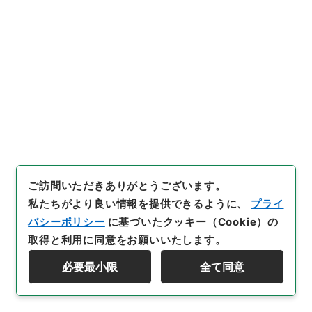
[
利用制限の区分等
]
公開
閲覧
27
件名
復興事務局技師松江秀季賞与ノ件
行政文書
＊内閣・総理府
太政官・内閣関係
第一類 公文雑纂
公文雑纂・昭和６年
公文雑纂・昭和六年・第四巻・内閣・高等官賞与一
ご訪問いただきありがとうございます。
（内閣・枢密院・内務省・大蔵省・陸軍省）
私たちがより良い情報を提供できるように、
プライ
[
請求番号
]
纂01922100
[
件名番号
]
027
[
移管元機
バシーポリシー
に基づいたクッキー（Cookie）の
関等
]
＊内閣・総理府
[
移管等年度
]
昭和 46
[
作成・
取得と利用に同意をお願いいたします。
取得者
]
内閣
[
年月日
]
昭和06年03月31日
[
媒体の
種別
]
紙
[
数量
]
1
必要最小限
全て同意
資料群階層を表示する
[
保存場所
]
本館-2A-014-00