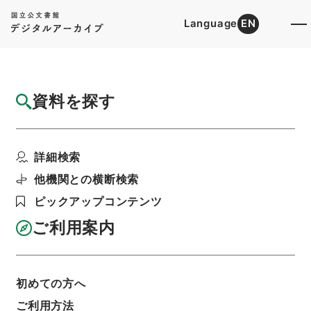
Language
EN
トップ
詳細検索[所蔵資料検索]
目録詳細
資料を探す
簿冊
公文雑纂・昭和六年・第四巻・内閣・高等官
詳細検索
賞与一（内閣・枢密院...
階層
行政文書
＊内閣・総理府
太政官・内閣関係
他機関との横断検索
第一類 公文雑纂
公文雑纂・昭和６年
ピックアップコンテンツ
利用請求書印刷
ご利用案内
基本情報
全ての情報
初めての方へ
ご利用方法