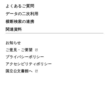
よくあるご質問
データの二次利用
横断検索の連携
関連資料
お知らせ
ご意見・ご要望
プライバシーポリシー
閲覧
アクセシビリティポリシー
国立公文書館へ
簿冊標題
公文雑纂・昭和六年・第四巻・内閣・高等官賞与一
（内閣・枢密院・内務省・大蔵省・陸軍省）
請求番号
纂01922100