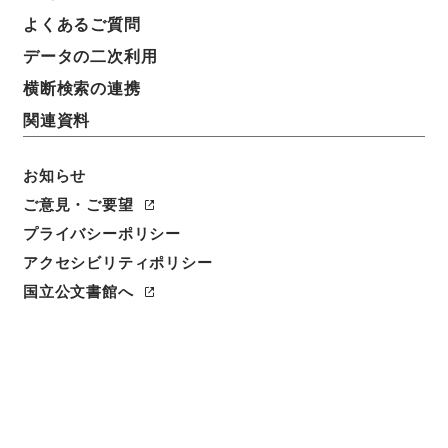
よくあるご質問
データの二次利用
横断検索の連携
関連資料
お知らせ
ご意見・ご要望
プライバシーポリシー
閲覧
アクセシビリティポリシー
国立公文書館へ
簿冊標題
公文録（副本）・明治元年・第七巻・戊辰一月～九
月・諸侯伺（毛利大膳大夫敬親）
請求番号
公副00007100