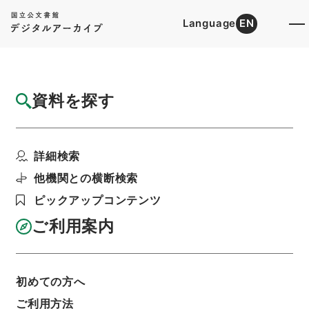
Language
EN
トップ
詳細検索[所蔵資料検索]
目録詳細
資料を探す
簿冊
公文録（副本）・明治元年・第七巻・戊辰一
詳細検索
月～九月・諸侯伺（毛...
階層
行政文書
＊内閣・総理府
太政官・内閣関係
他機関との横断検索
第一類 公文録（副本）
ピックアップコンテンツ
利用請求書印刷
ご利用案内
基本情報
全ての情報
初めての方へ
ご利用方法