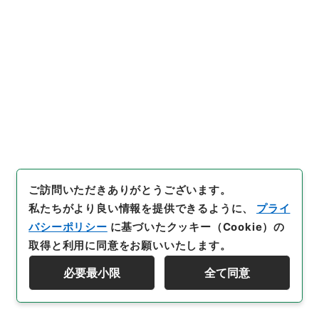
元徳川領江州高島郡不締ノ地所ヘ標札建置候
届
行政文書
＊内閣・総理府
太政官・内閣関係
第一類 公文録（副本）
公文録（副本）・明治元年・第七巻・戊辰一月～九
月・諸侯伺（毛利大膳大夫敬親）
[
請求番号
]
公副00007100
[
件名番号
]
027
[
移管元
機関等
]
＊内閣・総理府
[
移管等年度
]
昭和 46
[
作
成・取得者
]
太政官
[
年月日
]
明治01年01月
[
媒体の
種別
]
紙
ご訪問いただきありがとうございます。
[
保存場所
]
本館-2A-024-00
私たちがより良い情報を提供できるように、
プライ
[
利用制限の区分等
]
公開
バシーポリシー
に基づいたクッキー（Cookie）の
取得と利用に同意をお願いいたします。
閲覧
必要最小限
全て同意
資料群階層を表示する
28