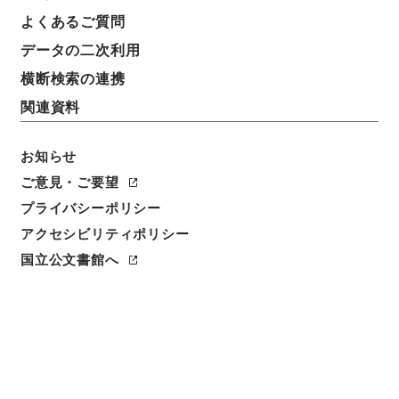
よくあるご質問
データの二次利用
横断検索の連携
関連資料
お知らせ
ご意見・ご要望
プライバシーポリシー
アクセシビリティポリシー
閲覧
国立公文書館へ
簿冊標題
公文録（副本）・明治元年・第四十巻・戊辰・各県公
文十六（伊那県）
請求番号
公副00040100