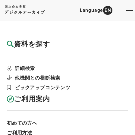
Language
EN
トップ
詳細検索[所蔵資料検索]
目録詳細
資料を探す
簿冊
公文録（副本）・明治元年・第四十巻・戊
詳細検索
辰・各県公文十六（伊那...
階層
行政文書
＊内閣・総理府
太政官・内閣関係
他機関との横断検索
第一類 公文録（副本）
ピックアップコンテンツ
利用請求書印刷
ご利用案内
基本情報
全ての情報
初めての方へ
ご利用方法