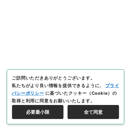
機関等
]
＊内閣・総理府
[
移管等年度
]
昭和 46
[
作
成・取得者
]
太政官
[
年月日
]
明治01年
[
媒体の種別
]
紙
[
保存場所
]
本館-2A-024-00
[
利用制限の区分等
]
公開
閲覧
ご訪問いただきありがとうございます。
28
件名
私たちがより良い情報を提供できるように、
プライ
牧野遠江守処分ノ儀ニ付申出
バシーポリシー
に基づいたクッキー（Cookie）の
取得と利用に同意をお願いいたします。
行政文書
＊内閣・総理府
太政官・内閣関係
第一類 公文録（副本）
必要最小限
全て同意
公文録（副本）・明治元年・第四十巻・戊辰・各県公
資料群階層を表示する
文十六（伊那県）
[
請求番号
]
公副00040100
[
件名番号
]
028
[
移管元