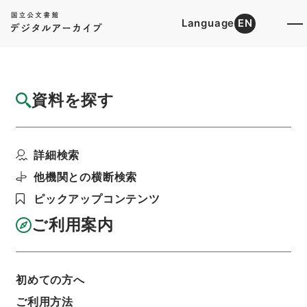
Language
EN
トップ
詳細検索[所蔵資料検索]
目録詳細
資料を探す
簿冊
公文録（副本）・明治元年・第十九巻・戊辰
詳細検索
五月～己巳六月・諸侯...
階層
行政文書
＊内閣・総理府
太政官・内閣関係
他機関との横断検索
第一類 公文録（副本）
ピックアップコンテンツ
利用請求書印刷
ご利用案内
基本情報
全ての情報
初めての方へ
ご利用方法