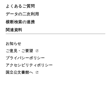
よくあるご質問
データの二次利用
横断検索の連携
関連資料
お知らせ
ご意見・ご要望
プライバシーポリシー
アクセシビリティポリシー
閲覧
国立公文書館へ
簿冊標題
公文録（副本）・明治元年・第十九巻・戊辰五月～己
巳六月・諸侯伺（一橋大納言茂栄）
請求番号
公副00019100