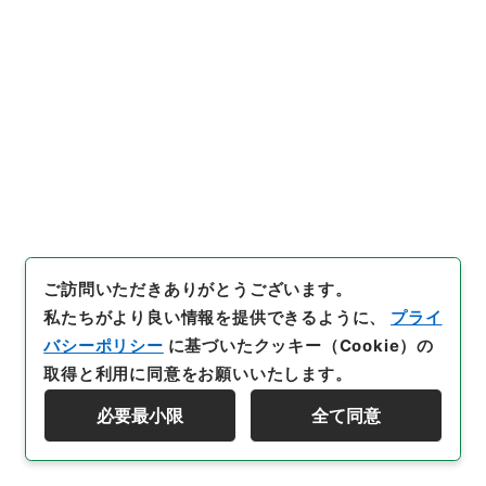
件名
紛失物届
行政文書
＊内閣・総理府
太政官・内閣関係
第一類 公文録（副本）
公文録（副本）・明治元年・第十九巻・戊辰五月～己
巳六月・諸侯伺（一橋大納言茂栄）
[
請求番号
]
公副00019100
[
件名番号
]
027
[
移管元
機関等
]
＊内閣・総理府
[
移管等年度
]
昭和 46
[
作
成・取得者
]
太政官
[
年月日
]
明治01年05月
[
媒体の
種別
]
紙
ご訪問いただきありがとうございます。
[
保存場所
]
本館-2A-024-00
[
利用制限の区分等
]
公開
私たちがより良い情報を提供できるように、
プライ
バシーポリシー
に基づいたクッキー（Cookie）の
取得と利用に同意をお願いいたします。
閲覧
必要最小限
全て同意
資料群階層を表示する
28
件名