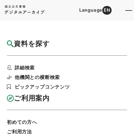
Language
EN
トップ
詳細検索[所蔵資料検索]
目録詳細
資料を探す
簿冊
公文録（副本）・明治二年・第四十八巻・己
詳細検索
巳六月～九月・華族伺
階層
行政文書
＊内閣・総理府
太政官・内閣関係
他機関との横断検索
第一類 公文録（副本）
ピックアップコンテンツ
利用請求書印刷
ご利用案内
基本情報
全ての情報
初めての方へ
ご利用方法