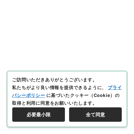
行政文書
＊内閣・総理府
太政官・内閣関係
第一類 公文録（副本）
公文録（副本）・明治二年・第四十八巻・己巳六月～
九月・華族伺
[
請求番号
]
公副00115100
[
件名番号
]
027
[
移管元
機関等
]
＊内閣・総理府
[
移管等年度
]
昭和 46
[
作
成・取得者
]
太政官
[
年月日
]
明治02年07月
[
媒体の
種別
]
紙
[
保存場所
]
本館-2A-024-00
[
利用制限の区分等
]
公開
ご訪問いただきありがとうございます。
私たちがより良い情報を提供できるように、
プライ
閲覧
バシーポリシー
に基づいたクッキー（Cookie）の
取得と利用に同意をお願いいたします。
必要最小限
全て同意
28
件名
資料群階層を表示する
梅渓通善御用済ニ付御暇被下御達