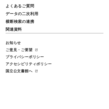
よくあるご質問
データの二次利用
横断検索の連携
関連資料
お知らせ
ご意見・ご要望
プライバシーポリシー
閲覧
アクセシビリティポリシー
国立公文書館へ
簿冊標題
公文録（副本）・明治二年・第四十八巻・己巳六月～
九月・華族伺
請求番号
公副00115100