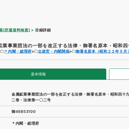
索[所蔵資料検索]
目録詳細
鉱業事業団法の一部を改正する法律・御署名原本・昭和四十
＊内閣・総理府
太政官・内閣関係
御署名原本（昭和２２年５月
基本情報
金属鉱業事業団法の一部を改正する法律・御署名原本・昭和四十
二巻・法律第一〇二号
御46853100
＊内閣・総理府