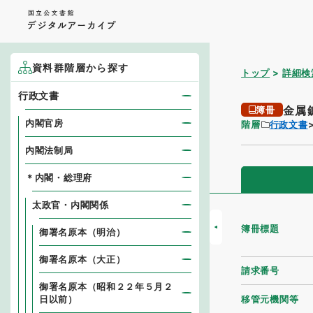
資料群階層から探す
トップ
詳細検
行政文書
金属
簿冊
内閣官房
階層
行政文書
内閣法制局
＊内閣・総理府
太政官・内閣関係
簿冊標題
御署名原本（明治）
御署名原本（大正）
請求番号
御署名原本（昭和２２年５月２
移管元機関等
日以前）