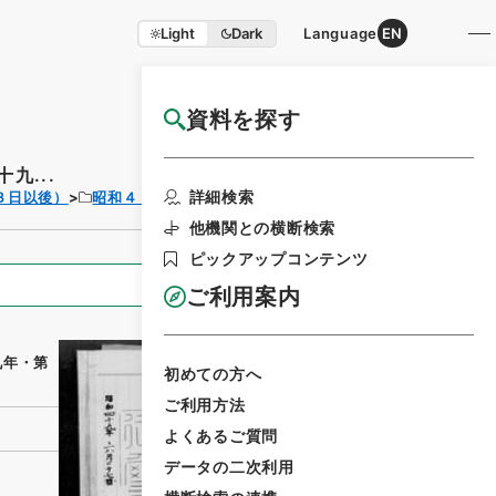
Light
Dark
Language
EN
資料を探す
国立公文書館HP利用案内
九...
利用請求書印刷
詳細検索
３日以後）
昭和４９年
法律
他機関との横断検索
ピックアップコンテンツ
全ての情報
ご利用案内
九年・第
初めての方へ
ご利用方法
よくあるご質問
データの二次利用