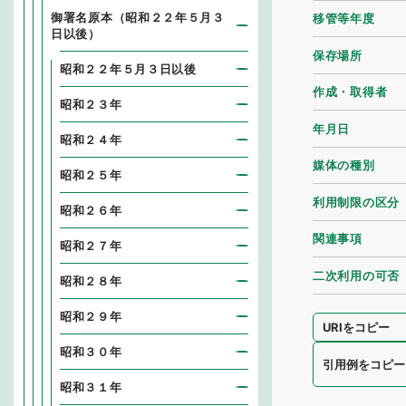
御署名原本（昭和２２年５月３
移管等年度
日以後）
保存場所
昭和２２年５月３日以後
作成・取得者
昭和２３年
年月日
昭和２４年
媒体の種別
昭和２５年
利用制限の区分
昭和２６年
関連事項
昭和２７年
二次利用の可否
昭和２８年
昭和２９年
URIをコピー
昭和３０年
引用例をコピー
昭和３１年