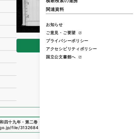
横断検索の連携
関連資料
お知らせ
ご意見・ご要望
プライバシーポリシー
閲覧
アクセシビリティポリシー
国立公文書館へ
和四十九年・第二巻・法律第一〇二号
」
（
御46853100
）
、
国
go.jp/file/3132684
（
参照
2026-08-08
）