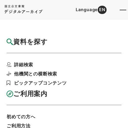
Language
EN
トップ
詳細検索[所蔵資料検索]
目録詳細
資料を探す
簿冊
「公文書等の管理に関する法律施行令の検討
詳細検索
素案等に対する意見の...
階層
行政文書
内閣府
大臣官房関係
他機関との横断検索
大臣官房公文書管理課関係
ピックアップコンテンツ
利用請求書印刷
ご利用案内
基本情報
全ての情報
初めての方へ
ご利用方法