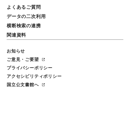
簿冊標題
よくあるご質問
「公文書等の管理に関する法律施行令の検討素案等に
データの二次利用
対する意見の募集」に寄せられた意見
横断検索の連携
請求番号
関連資料
令２内府E0004100
お知らせ
移管元機関等
内閣府
ご意見・ご要望
プライバシーポリシー
移管等年度
アクセシビリティポリシー
令和 02
国立公文書館へ
保存場所
電子公文書等システム
作成・取得者
内閣府大臣官房公文書管理課