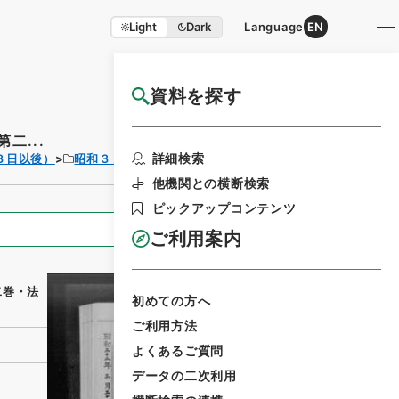
Light
Dark
Language
EN
資料を探す
国立公文書館HP利用案内
二...
利用請求書印刷
詳細検索
３日以後）
昭和３２年
法律
他機関との横断検索
ピックアップコンテンツ
全ての情報
ご利用案内
二巻・法
初めての方へ
ご利用方法
よくあるご質問
データの二次利用