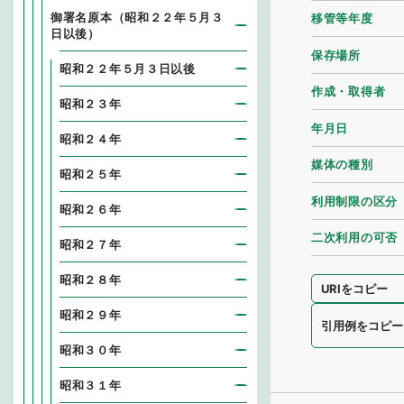
御署名原本（昭和２２年５月３
移管等年度
日以後）
保存場所
昭和２２年５月３日以後
作成・取得者
昭和２３年
年月日
昭和２４年
媒体の種別
昭和２５年
利用制限の区分
昭和２６年
二次利用の可否
昭和２７年
昭和２８年
URIをコピー
昭和２９年
引用例をコピー
昭和３０年
昭和３１年