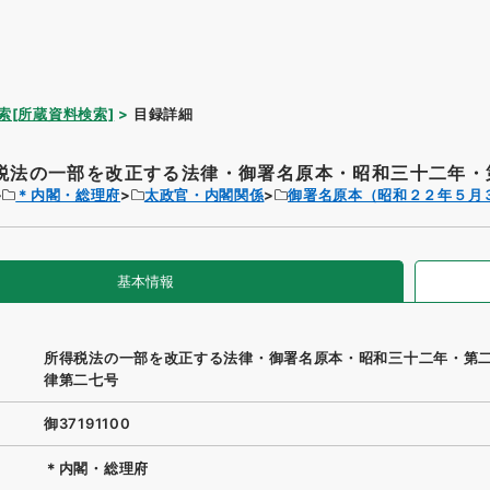
索[所蔵資料検索]
目録詳細
税法の一部を改正する法律・御署名原本・昭和三十二年・第
＊内閣・総理府
太政官・内閣関係
御署名原本（昭和２２年５月
基本情報
所得税法の一部を改正する法律・御署名原本・昭和三十二年・第
律第二七号
御37191100
＊内閣・総理府