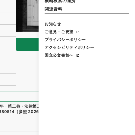
横断検索の連携
関連資料
お知らせ
ご意見・ご要望
プライバシーポリシー
閲覧
アクセシビリティポリシー
国立公文書館へ
年・第二巻・法律第二七号
」
（
御37191100
）
、
国立公文書館
/680514
（
参照
2026-08-08
）