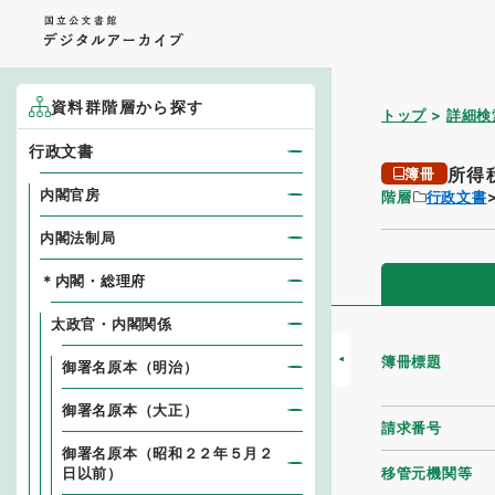
資料群階層から探す
トップ
詳細検
行政文書
所得
簿冊
内閣官房
階層
行政文書
内閣法制局
＊内閣・総理府
太政官・内閣関係
簿冊標題
御署名原本（明治）
御署名原本（大正）
請求番号
御署名原本（昭和２２年５月２
移管元機関等
日以前）