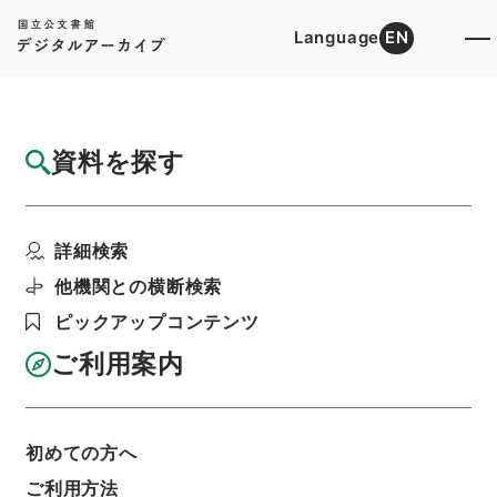
Language
EN
トップ
詳細検索[所蔵資料検索]
目録詳細
資料を探す
簿冊
任免裁可書・昭和二十三年・任免巻五十八
詳細検索
階層
行政文書
＊内閣・総理府
太政官・内閣関係
第五類 任免裁可書
他機関との横断検索
利用請求書印刷
ピックアップコンテンツ
ご利用案内
基本情報
全ての情報
初めての方へ
簿冊標題
ご利用方法