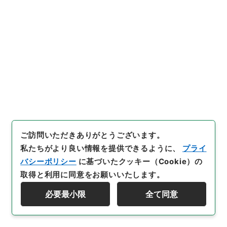
32
件名
逓信技官小菅菊夫外一名総理庁技官任免の件
行政文書
＊内閣・総理府
太政官・内閣関係
第五類 任免裁可書
任免裁可書・昭和二十三年・任免巻五十八
[
請求番号
]
任Ｂ04567100
[
件名番号
]
032
[
移管元
機関等
]
＊内閣・総理府
[
移管等年度
]
昭和 57
[
作
成・取得者
]
内閣
[
年月日
]
昭和23年09月22日
[
媒
体の種別
]
紙
[
数量
]
1
ご訪問いただきありがとうございます。
[
保存場所
]
本館-2A-009-00
私たちがより良い情報を提供できるように、
プライ
[
利用制限の区分等
]
公開
バシーポリシー
に基づいたクッキー（Cookie）の
取得と利用に同意をお願いいたします。
必要最小限
全て同意
資料群階層を表示する
33
件名
文部教官橋田清外十名任免並びに陞叙の件