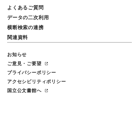
任免裁可書・昭和二十三年・任免巻五十八
よくあるご質問
データの二次利用
請求番号
任Ｂ04567100
横断検索の連携
関連資料
移管元機関等
＊内閣・総理府
お知らせ
移管等年度
ご意見・ご要望
昭和 57
プライバシーポリシー
アクセシビリティポリシー
保存場所
国立公文書館へ
本館
作成・取得者
内閣
年月日
昭和23年09月 - 昭和23年09月