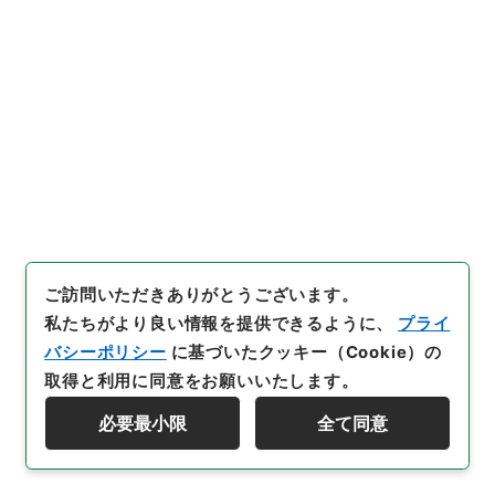
地方教官竜田弘転任の件外一件
行政文書
＊内閣・総理府
太政官・内閣関係
第五類 任免裁可書
任免裁可書・昭和二十三年・任免巻五十九
[
請求番号
]
任Ｂ04568100
[
件名番号
]
032
[
移管元
機関等
]
＊内閣・総理府
[
移管等年度
]
昭和 57
[
作
成・取得者
]
内閣
[
年月日
]
昭和23年09月27日
[
媒
体の種別
]
紙
[
数量
]
1
[
保存場所
]
本館-2A-009-00
[
利用制限の区分等
]
公開
ご訪問いただきありがとうございます。
私たちがより良い情報を提供できるように、
プライ
バシーポリシー
に基づいたクッキー（Cookie）の
取得と利用に同意をお願いいたします。
33
件名
必要最小限
全て同意
総理庁事務官山川燿男職務の件
資料群階層を表示する
行政文書
＊内閣・総理府
太政官・内閣関係
第五類 任免裁可書