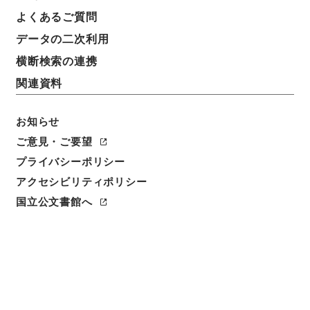
任免裁可書・昭和二十三年・任免巻五十九
よくあるご質問
データの二次利用
請求番号
任Ｂ04568100
横断検索の連携
関連資料
移管元機関等
＊内閣・総理府
お知らせ
移管等年度
ご意見・ご要望
昭和 57
プライバシーポリシー
アクセシビリティポリシー
保存場所
国立公文書館へ
本館
作成・取得者
内閣
年月日
昭和23年09月 - 昭和23年09月