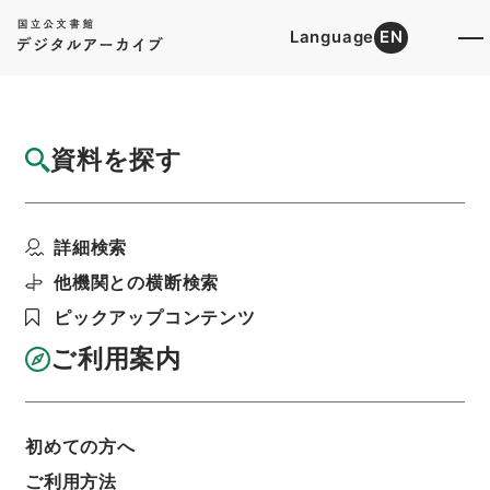
Language
EN
トップ
詳細検索[所蔵資料検索]
目録詳細
資料を探す
簿冊
任免裁可書・昭和二十三年・任免巻五十九
詳細検索
階層
行政文書
＊内閣・総理府
太政官・内閣関係
第五類 任免裁可書
他機関との横断検索
利用請求書印刷
ピックアップコンテンツ
ご利用案内
基本情報
全ての情報
初めての方へ
簿冊標題
ご利用方法