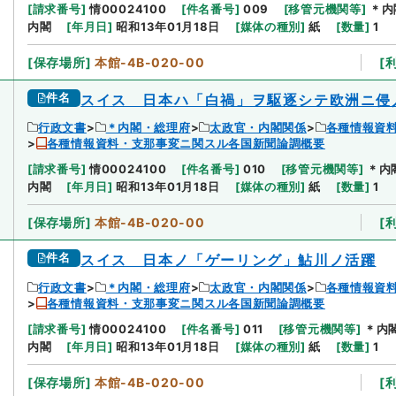
[
請求番号
]
情00024100
[
件名番号
]
009
[
移管元機関等
]
＊内
内閣
[
年月日
]
昭和13年01月18日
[
媒体の種別
]
紙
[
数量
]
1
[
保存場所
]
本館-4B-020-00
[
件名
スイス 日本ハ「白禍」ヲ駆逐シテ欧洲ニ侵
行政文書
＊内閣・総理府
太政官・内閣関係
各種情報資
各種情報資料・支那事変ニ関スル各国新聞論調概要
[
請求番号
]
情00024100
[
件名番号
]
010
[
移管元機関等
]
＊内
内閣
[
年月日
]
昭和13年01月18日
[
媒体の種別
]
紙
[
数量
]
1
[
保存場所
]
本館-4B-020-00
[
件名
スイス 日本ノ「ゲーリング」鮎川ノ活躍
行政文書
＊内閣・総理府
太政官・内閣関係
各種情報資
各種情報資料・支那事変ニ関スル各国新聞論調概要
[
請求番号
]
情00024100
[
件名番号
]
011
[
移管元機関等
]
＊内
内閣
[
年月日
]
昭和13年01月18日
[
媒体の種別
]
紙
[
数量
]
1
[
保存場所
]
本館-4B-020-00
[