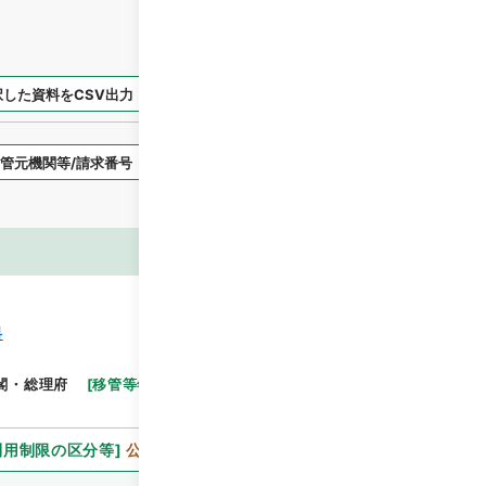
択した資料をCSV出力
選択した資料を利用請求
表示スタイル
画像等
料
閲覧
閣・総理府
[
移管等年度
]
昭和 46
[
作成・取得者
]
利用制限の区分等
]
公開