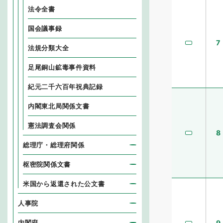
法令全書
国会議事録
7
法規分類大全
足尾銅山鉱毒事件資料
紀元二千六百年祝典記録
内閣東北局関係文書
憲法調査会関係
8
総理庁・総理府関係
枢密院関係文書
米国から返還された公文書
人事院
内閣府
9