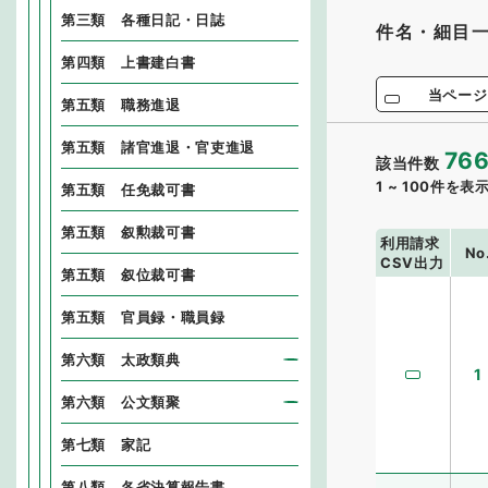
第三類 各種日記・日誌
件名・細目
第四類 上書建白書
当ページ
第五類 職務進退
第五類 諸官進退・官吏進退
76
該当件数
1
~
100
件を表
第五類 任免裁可書
第五類 叙勲裁可書
利用請求
No
CSV出力
第五類 叙位裁可書
第五類 官員録・職員録
第六類 太政類典
1
第六類 公文類聚
第七類 家記
第八類 各省決算報告書