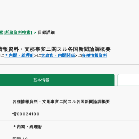
索[所蔵資料検索]
目録詳細
情報資料・支那事変ニ関スル各国新聞論調概要
＊内閣・総理府
太政官・内閣関係
各種情報資料
基本情報
各種情報資料・支那事変ニ関スル各国新聞論調概要
情00024100
＊内閣・総理府