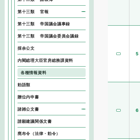
第十三類 官報
第十三類 帝国議会議事録
第十三類 帝国議会委員会議録
採余公文
5
内閣総理大臣官房総務課資料
各種情報資料
勅語類
贈位内申書
諸雑公文書
6
請願建議関係文書
廃布令（法律・勅令）