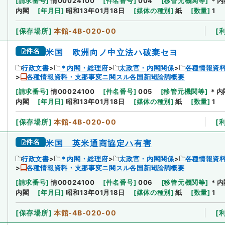
[
請求番号
]
情00024100
[
件名番号
]
004
[
移管元機関等
]
＊内
内閣
[
年月日
]
昭和13年01月18日
[
媒体の種別
]
紙
[
数量
]
1
[
保存場所
]
本館-4B-020-00
[
件名
米国 欧洲向ノ中立法ハ破棄セヨ
行政文書
＊内閣・総理府
太政官・内閣関係
各種情報資
各種情報資料・支那事変ニ関スル各国新聞論調概要
[
請求番号
]
情00024100
[
件名番号
]
005
[
移管元機関等
]
＊内
内閣
[
年月日
]
昭和13年01月18日
[
媒体の種別
]
紙
[
数量
]
1
[
保存場所
]
本館-4B-020-00
[
件名
米国 英米通商協定ハ有害
行政文書
＊内閣・総理府
太政官・内閣関係
各種情報資
各種情報資料・支那事変ニ関スル各国新聞論調概要
[
請求番号
]
情00024100
[
件名番号
]
006
[
移管元機関等
]
＊内
内閣
[
年月日
]
昭和13年01月18日
[
媒体の種別
]
紙
[
数量
]
1
[
保存場所
]
本館-4B-020-00
[