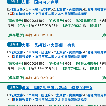
件名
支那 国内向ノ声明
行政文書
＊内閣・総理府
太政官・内閣関係
各種情報資
各種情報資料・支那事変ニ関スル各国新聞論調概要
[
請求番号
]
情00024100
[
件名番号
]
002
[
移管元機関等
]
＊内
内閣
[
年月日
]
昭和13年01月18日
[
媒体の種別
]
紙
[
数量
]
1
[
保存場所
]
本館-4B-020-00
[
件名
支那 長期戦ハ支那側ニ有利
行政文書
＊内閣・総理府
太政官・内閣関係
各種情報資
各種情報資料・支那事変ニ関スル各国新聞論調概要
[
請求番号
]
情00024100
[
件名番号
]
003
[
移管元機関等
]
＊内
内閣
[
年月日
]
昭和13年01月18日
[
媒体の種別
]
紙
[
数量
]
1
[
保存場所
]
本館-4B-020-00
[
件名
米国 国際法ヲ護ル武器－経済的圧迫
行政文書
＊内閣・総理府
太政官・内閣関係
各種情報資
各種情報資料・支那事変ニ関スル各国新聞論調概要