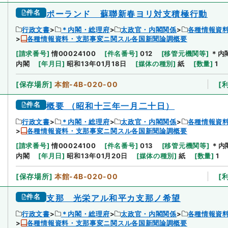
件名
ポーランド 蘇聯新春ヨリ対支積極行動
行政文書
＊内閣・総理府
太政官・内閣関係
各種情報資
各種情報資料・支那事変ニ関スル各国新聞論調概要
[
請求番号
]
情00024100
[
件名番号
]
012
[
移管元機関等
]
＊内
内閣
[
年月日
]
昭和13年01月18日
[
媒体の種別
]
紙
[
数量
]
1
[
保存場所
]
本館-4B-020-00
[
件名
概要 （昭和十三年一月二十日）
行政文書
＊内閣・総理府
太政官・内閣関係
各種情報資
各種情報資料・支那事変ニ関スル各国新聞論調概要
[
請求番号
]
情00024100
[
件名番号
]
013
[
移管元機関等
]
＊内
内閣
[
年月日
]
昭和13年01月20日
[
媒体の種別
]
紙
[
数量
]
1
[
保存場所
]
本館-4B-020-00
[
件名
支那 光栄アル和平カ支那ノ希望
行政文書
＊内閣・総理府
太政官・内閣関係
各種情報資
各種情報資料・支那事変ニ関スル各国新聞論調概要