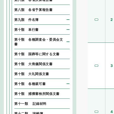
第八類 各省予算報告書
2
第九類 件名簿
第十類 単行書
第十類 各種調査会・委員会文
書
第十類 国葬等に関する文書
第十類 大喪儀関係文書
3
第十類 大礼関係文書
第十類 各種裁可書
第十類 捕獲審検所関係文書
第十一類 記録材料
4
第十二類 諸帳簿