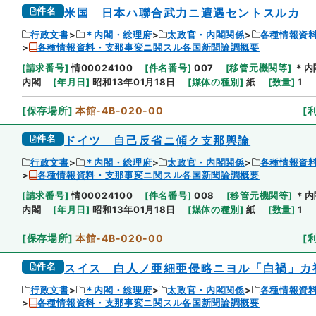
件名
米国 日本ハ聯合武力ニ遭遇セントスルカ
行政文書
＊内閣・総理府
太政官・内閣関係
各種情報資
各種情報資料・支那事変ニ関スル各国新聞論調概要
[
請求番号
]
情00024100
[
件名番号
]
007
[
移管元機関等
]
＊内
内閣
[
年月日
]
昭和13年01月18日
[
媒体の種別
]
紙
[
数量
]
1
[
保存場所
]
本館-4B-020-00
[
件名
ドイツ 自己反省ニ傾ク支那輿論
行政文書
＊内閣・総理府
太政官・内閣関係
各種情報資
各種情報資料・支那事変ニ関スル各国新聞論調概要
[
請求番号
]
情00024100
[
件名番号
]
008
[
移管元機関等
]
＊内
内閣
[
年月日
]
昭和13年01月18日
[
媒体の種別
]
紙
[
数量
]
1
[
保存場所
]
本館-4B-020-00
[
件名
スイス 白人ノ亜細亜侵略ニヨル「白禍」カ
行政文書
＊内閣・総理府
太政官・内閣関係
各種情報資
各種情報資料・支那事変ニ関スル各国新聞論調概要