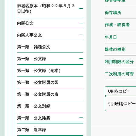
移管等年度
御署名原本（昭和２２年５月３
日以後）
保存場所
内閣公文
作成・取得者
内閣人事公文
年月日
第一類 雑種公文
媒体の種別
第一類 公文録
利用制限の区分
第一類 公文録（副本）
二次利用の可否
第一類 公文附属の図
URIをコピー
第一類 公文附属の表
引用例をコピー
第一類 公文別録
第一類 公文雑纂
第二類 巡幸録