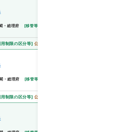
料
閲覧
閣・総理府
[
移管等年度
]
昭和 46
[
作成・取得者
]
利用制限の区分等
]
公開
料
閣・総理府
[
移管等年度
]
昭和 46
[
作成・取得者
]
利用制限の区分等
]
公開
料
閲覧