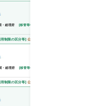
料
閲覧
閣・総理府
[
移管等年度
]
昭和 46
[
作成・取得者
]
利用制限の区分等
]
公開
料
閲覧
閣・総理府
[
移管等年度
]
昭和 46
[
作成・取得者
]
利用制限の区分等
]
公開
料