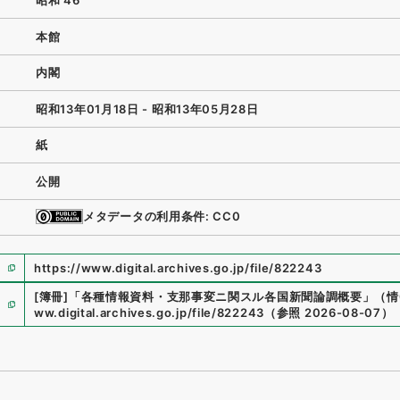
昭和 46
本館
内閣
昭和13年01月18日 - 昭和13年05月28日
紙
公開
メタデータの利用条件: CC0
https://www.digital.archives.go.jp/file/822243
[簿冊]
「
各種情報資料・支那事変ニ関スル各国新聞論調概要
」
（
情
ww.digital.archives.go.jp/file/822243
（
参照
2026-08-07
）