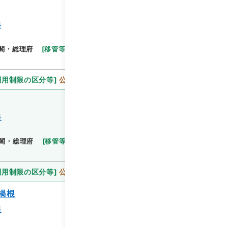
料
閲覧
閣・総理府
[
移管等年度
]
昭和 46
[
作成・取得者
]
利用制限の区分等
]
公開
料
閲覧
閣・総理府
[
移管等年度
]
昭和 46
[
作成・取得者
]
利用制限の区分等
]
公開
禍根
料