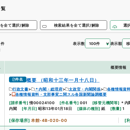
一覧
を全て選択/解除
検索結果を全て選択/解除
選
6
表示数
表示順
件
示
.
概要情報
件名
概要 （昭和十三年一月十八日）
行政文書
＊内閣・総理府
太政官・内閣関係
各種情報資
各種情報資料・支那事変ニ関スル各国新聞論調概要
[
請求番号
]
情00024100
[
件名番号
]
001
[
移管元機関等
]
＊内
内閣
[
年月日
]
昭和13年01月18日
[
媒体の種別
]
紙
[
数量
]
1
[
保存場所
]
本館-4B-020-00
[