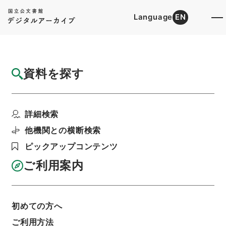
Language
EN
トップ
詳細検索[所蔵資料検索]
目録詳細
資料を探す
件名
十二年地方官会議延期
詳細検索
階層
行政文書
＊内閣・総理府
太政官・内閣関係
第六類 太政類典
他機関との横断検索
太政類典・第３編・明治１１年～明治１２年
太政類典・第三編・明治十一年～明治十二年・第
ピックアップコンテンツ
二十四巻・地方・議会
ご利用案内
利用請求書印刷
初めての方へ
基本情報
全ての情報
ご利用方法