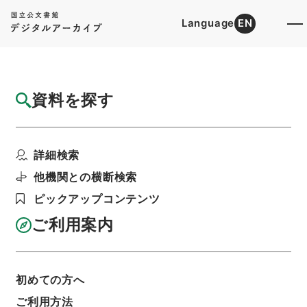
Language
EN
トップ
詳細検索[所蔵資料検索]
目録詳細
資料を探す
件名
宮崎県同上
詳細検索
階層
行政文書
＊内閣・総理府
太政官・内閣関係
第一類 公文録（副本）
他機関との横断検索
公文録（副本）・明治六年・第百五十四巻・明治
六年十二月・大蔵省伺（五）
ピックアップコンテンツ
利用請求書印刷
ご利用案内
基本情報
全ての情報
初めての方へ
ご利用方法