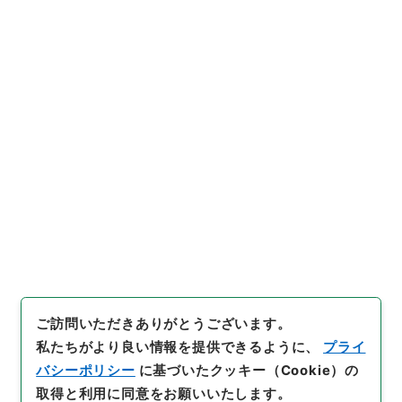
https://www.digital.archive
URIをコピー
s.go.jp/item/2358291
[件名・細目]
「
宮崎県同上
」
（
公副00889100-09400
）
、
国立公文書館デジタルアーカイ
引用例をコピー
ブ
、
https://www.digital.arc
hives.go.jp/item/2358291
（
参照
2026-08-07
）
ご訪問いただきありがとうございます。
私たちがより良い情報を提供できるように、
プライ
バシーポリシー
に基づいたクッキー（Cookie）の
取得と利用に同意をお願いいたします。