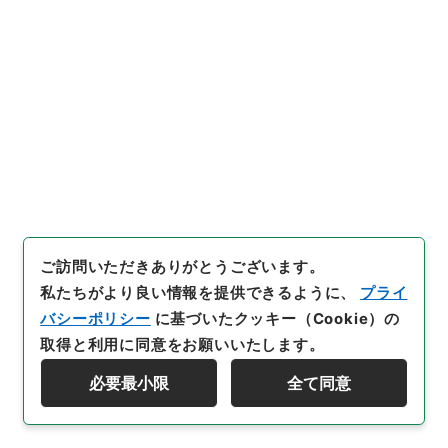
十二月・大蔵省伺（五）
[
請求番号
]
公副00889100
[
件名番号
]
115
[
移管元
機関等
]
＊内閣・総理府
[
移管等年度
]
昭和 46
[
作
成・取得者
]
太政官
[
年月日
]
明治06年12月
[
媒体の
種別
]
紙
[
保存場所
]
本館-2A-025-00
[
利用制限の区分等
]
公開
閲覧
ご訪問いただきありがとうございます。
私たちがより良い情報を提供できるように、
プライ
28
バシーポリシー
に基づいたクッキー（Cookie）の
件名
取得と利用に同意をお願いいたします。
度会県管下松阪市外堀割伺
必要最小限
全て同意
行政文書
＊内閣・総理府
太政官・内閣関係
資料群階層を表示する
第一類 公文録（副本）
公文録（副本）・明治六年・第百五十四巻・明治六年
十二月・大蔵省伺（五）