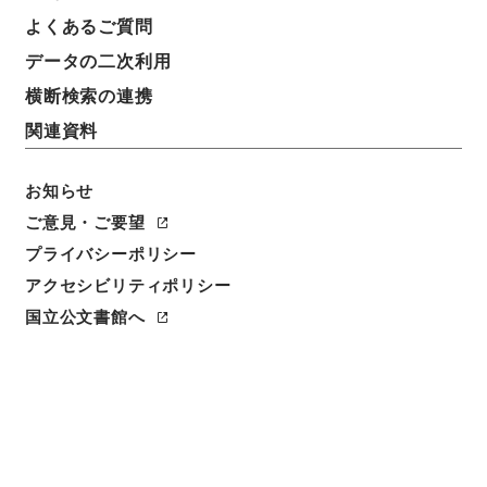
よくあるご質問
データの二次利用
横断検索の連携
関連資料
お知らせ
ご意見・ご要望
プライバシーポリシー
閲覧
アクセシビリティポリシー
国立公文書館へ
簿冊標題
公文録（副本）・明治六年・第百五十四巻・明治六年
十二月・大蔵省伺（五）
請求番号
公副00889100