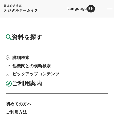
Language
EN
トップ
詳細検索[所蔵資料検索]
目録詳細
資料を探す
簿冊
公文録（副本）・明治六年・第百五十四巻・
詳細検索
明治六年十二月・大蔵...
階層
行政文書
＊内閣・総理府
太政官・内閣関係
他機関との横断検索
第一類 公文録（副本）
ピックアップコンテンツ
利用請求書印刷
ご利用案内
基本情報
全ての情報
初めての方へ
ご利用方法