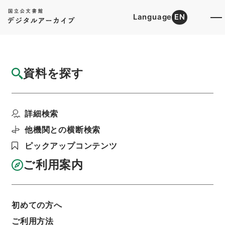
Language
EN
トップ
詳細検索[所蔵資料検索]
目録詳細
資料を探す
件名
大槻修二ヘ日本洋学史料編纂手当金給与ノ件
詳細検索
階層
行政文書
＊内閣・総理府
太政官・内閣関係
第一類 公文別録
他機関との横断検索
公文別録・太政官・明治十五年～明治十八年・第
三巻・明治十七年～明治十八年
ピックアップコンテンツ
利用請求書印刷
ご利用案内
基本情報
全ての情報
初めての方へ
ご利用方法