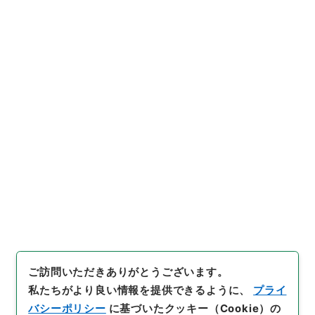
https://www.digital.archive
URIをコピー
s.go.jp/item/627273
[件名・細目]
「
大槻修二ヘ日本
洋学史料編纂手当金給与ノ件
」
（
別00008100-00100
）
、
国
引用例をコピー
立公文書館デジタルアーカイ
ブ
、
https://www.digital.arc
hives.go.jp/item/627273
（
参照
2026-08-07
）
ご訪問いただきありがとうございます。
私たちがより良い情報を提供できるように、
プライ
バシーポリシー
に基づいたクッキー（Cookie）の