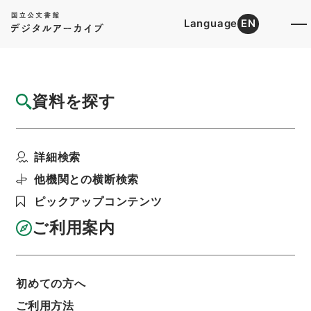
Language
EN
トップ
詳細検索[所蔵資料検索]
目録詳細
資料を探す
簿冊
太政類典・第二編・明治四年～明治十年・第
詳細検索
二巻・制度二・布令掲...
階層
行政文書
＊内閣・総理府
太政官・内閣関係
他機関との横断検索
第六類 太政類典
ピックアップコンテンツ
太政類典・第２編・明治４年～明治１０年
利用請求書印刷
ご利用案内
初めての方へ
基本情報
全ての情報
ご利用方法