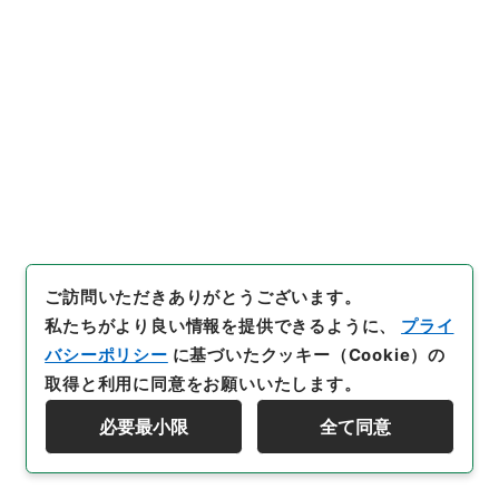
太政類典・第二編・明治四年～明治十年・第二巻・制
度二・布令掲示二
[
請求番号
]
太00224100
[
件名番号
]
025
[
移管元機
関等
]
＊内閣・総理府
[
移管等年度
]
昭和 46
[
作成・
取得者
]
太政官
[
年月日
]
明治06年11月20日
[
媒体の
種別
]
紙
[
数量
]
1
[
関連事項
]
配付・照会・東京府
[
保存場所
]
本館-2A-009-00
[
利用制限の区分等
]
公開
閲覧
ご訪問いただきありがとうございます。
私たちがより良い情報を提供できるように、
プライ
バシーポリシー
に基づいたクッキー（Cookie）の
26
件名
取得と利用に同意をお願いいたします。
大蔵省布達類各県ヘ配付増員
必要最小限
全て同意
行政文書
＊内閣・総理府
太政官・内閣関係
資料群階層を表示する
第六類 太政類典
太政類典・第２編・明治４年～明治１０年