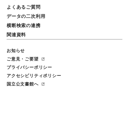
よくあるご質問
データの二次利用
横断検索の連携
関連資料
お知らせ
ご意見・ご要望
プライバシーポリシー
アクセシビリティポリシー
閲覧
国立公文書館へ
簿冊標題
太政類典・第二編・明治四年～明治十年・第二巻・制
度二・布令掲示二
請求番号
太00224100