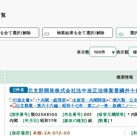
一覧
を全て選択/解除
検索結果を全て選択/解除
選
表示数
表示順
.
概要情報
件名
北支那開発株式会社法中改正法律案要綱外十
行政文書
＊内閣・総理府
太政官・内閣関係
第六類 公
公文類聚・第六十六編・昭和十七年・第二ノ一巻・政綱二ノ一
[
請求番号
]
類02548100
[
件名番号
]
001
[
移管元機関等
]
＊内
内閣
[
年月日
]
昭和17年
[
媒体の種別
]
紙
[
数量
]
1
[
保存場所
]
本館-2A-012-00
[