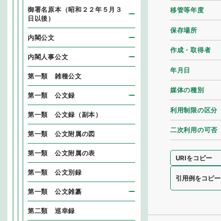
御署名原本（昭和２２年５月３
移管等年度
日以後）
保存場所
内閣公文
作成・取得者
内閣人事公文
年月日
第一類 雑種公文
媒体の種別
第一類 公文録
利用制限の区分
第一類 公文録（副本）
二次利用の可否
第一類 公文附属の図
第一類 公文附属の表
URIをコピー
第一類 公文別録
引用例をコピー
第一類 公文雑纂
第二類 巡幸録