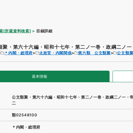
索[所蔵資料検索]
目録詳細
類聚・第六十六編・昭和十七年・第二ノ一巻・政綱二ノ一・
＊内閣・総理府
太政官・内閣関係
第六類 公文類聚
公文類
基本情報
公文類聚・第六十六編・昭和十七年・第二ノ一巻・政綱二ノ一・
二
類02548100
＊内閣・総理府