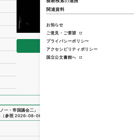
横断検索の連携
関連資料
お知らせ
ご意見・ご要望
プライバシーポリシー
閲覧
アクセシビリティポリシー
国立公文書館へ
ノ一・帝国議会二
」
（
類02548100
）
、
国立公文書館デジタル
3
（
参照
2026-08-08
）