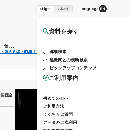
Light
Dark
Language
EN
資料を探す
国立公文書館HP利用案内
帝...
利用請求書印刷
詳細検索
聚・第６６編・昭和１７年
他機関との横断検索
ピックアップコンテンツ
全ての情報
ご利用案内
帝国議会
初めての方へ
ご利用方法
よくあるご質問
データの二次利用