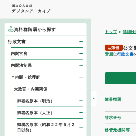
資料群階層から探す
トップ
詳細検
行政文書
公文
簿冊
内閣官房
階層
行政文書
内閣法制局
＊内閣・総理府
太政官・内閣関係
簿冊標題
御署名原本（明治）
御署名原本（大正）
請求番号
御署名原本（昭和２２年５月２
移管元機関等
日以前）