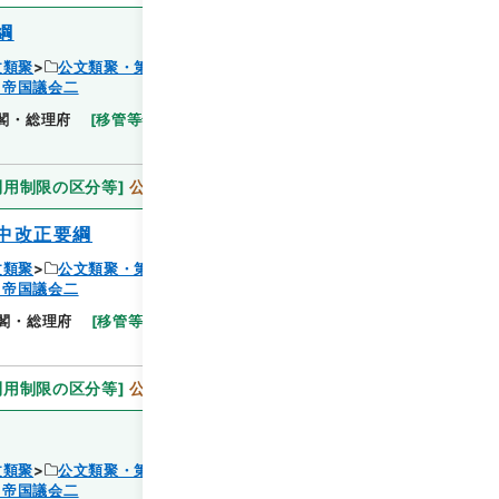
綱
文類聚
公文類聚・第６６編・昭和１７年
・帝国議会二
閲覧
閣・総理府
[
移管等年度
]
昭和 46
[
作成・取得者
]
利用制限の区分等
]
公開
中改正要綱
文類聚
公文類聚・第６６編・昭和１７年
・帝国議会二
閲覧
閣・総理府
[
移管等年度
]
昭和 46
[
作成・取得者
]
利用制限の区分等
]
公開
文類聚
公文類聚・第６６編・昭和１７年
・帝国議会二