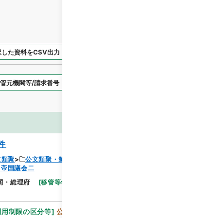
択した資料をCSV出力
選択した資料を利用請求
表示スタイル
画像等
件
文類聚
公文類聚・第６６編・昭和１７年
・帝国議会二
閲覧
閣・総理府
[
移管等年度
]
昭和 46
[
作成・取得者
]
利用制限の区分等
]
公開