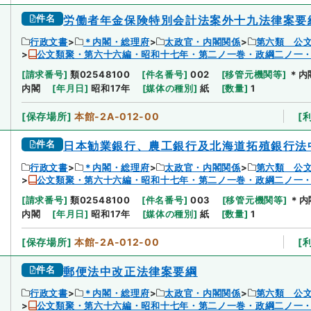
件名
労働者年金保険特別会計法案外十九法律案要
行政文書
＊内閣・総理府
太政官・内閣関係
第六類 公
公文類聚・第六十六編・昭和十七年・第二ノ一巻・政綱二ノ一
[
請求番号
]
類02548100
[
件名番号
]
002
[
移管元機関等
]
＊内
内閣
[
年月日
]
昭和17年
[
媒体の種別
]
紙
[
数量
]
1
[
保存場所
]
本館-2A-012-00
[
件名
日本勧業銀行、農工銀行及北海道拓殖銀行法
行政文書
＊内閣・総理府
太政官・内閣関係
第六類 公
公文類聚・第六十六編・昭和十七年・第二ノ一巻・政綱二ノ一
[
請求番号
]
類02548100
[
件名番号
]
003
[
移管元機関等
]
＊内
内閣
[
年月日
]
昭和17年
[
媒体の種別
]
紙
[
数量
]
1
[
保存場所
]
本館-2A-012-00
[
件名
郵便法中改正法律案要綱
行政文書
＊内閣・総理府
太政官・内閣関係
第六類 公
公文類聚・第六十六編・昭和十七年・第二ノ一巻・政綱二ノ一