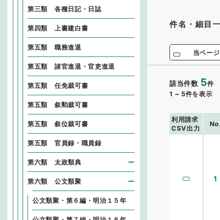
第三類 各種日記・日誌
件名・細目
第四類 上書建白書
第五類 職務進退
当ページ
第五類 諸官進退・官吏進退
5
該当件数
件
第五類 任免裁可書
1
~
5
件を表示
第五類 叙勲裁可書
利用請求
No
第五類 叙位裁可書
CSV出力
第五類 官員録・職員録
第六類 太政類典
1
第六類 公文類聚
公文類聚・第６編・明治１５年
公文類聚・第７編・明治１６年