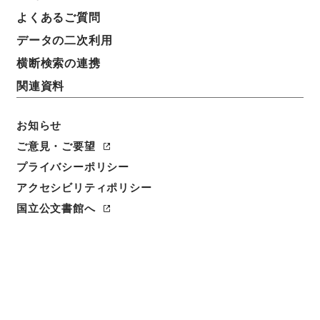
よくあるご質問
データの二次利用
横断検索の連携
関連資料
お知らせ
ご意見・ご要望
プライバシーポリシー
閲覧
アクセシビリティポリシー
国立公文書館へ
簿冊標題
公文録（副本）・明治二年・第九十九巻・己巳六月～
辛未七月・大村、大多喜藩伺
請求番号
公副00168100