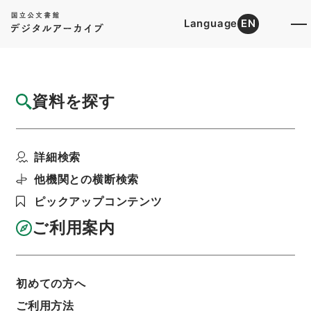
Language
EN
トップ
詳細検索[所蔵資料検索]
目録詳細
資料を探す
簿冊
公文録（副本）・明治二年・第九十九巻・己
詳細検索
巳六月～辛未七月・大...
階層
行政文書
＊内閣・総理府
太政官・内閣関係
他機関との横断検索
第一類 公文録（副本）
ピックアップコンテンツ
利用請求書印刷
ご利用案内
基本情報
全ての情報
初めての方へ
ご利用方法