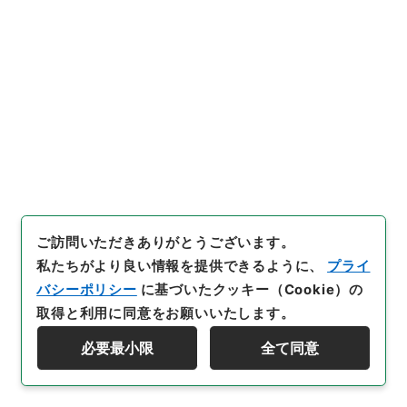
辛未七月・大村、大多喜藩伺
[
請求番号
]
公副00168100
[
件名番号
]
027
[
移管元
機関等
]
＊内閣・総理府
[
移管等年度
]
昭和 46
[
作
成・取得者
]
太政官
[
年月日
]
明治02年06月
[
媒体の
種別
]
紙
[
保存場所
]
本館-2A-025-00
[
利用制限の区分等
]
公開
閲覧
ご訪問いただきありがとうございます。
私たちがより良い情報を提供できるように、
プライ
バシーポリシー
に基づいたクッキー（Cookie）の
28
件名
取得と利用に同意をお願いいたします。
京都御用弁ノ者引払届
必要最小限
全て同意
行政文書
＊内閣・総理府
太政官・内閣関係
資料群階層を表示する
第一類 公文録（副本）
公文録（副本）・明治二年・第九十九巻・己巳六月～