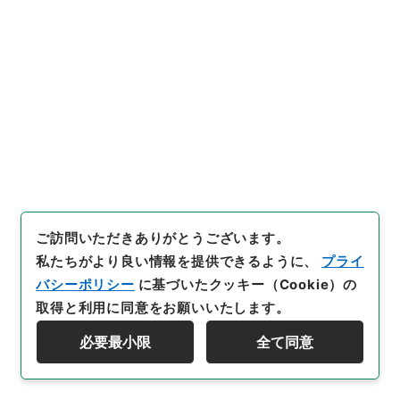
27
件名
山城国村々ヨリ例式献上物ノ儀伺
行政文書
＊内閣・総理府
太政官・内閣関係
第一類 公文録（副本）
公文録（副本）・明治二年・第五十一巻・己巳六月～
十二月・京都府伺
[
請求番号
]
公副00118100
[
件名番号
]
027
[
移管元
機関等
]
＊内閣・総理府
[
移管等年度
]
昭和 46
[
作
成・取得者
]
太政官
[
年月日
]
明治02年07月
[
媒体の
ご訪問いただきありがとうございます。
種別
]
紙
私たちがより良い情報を提供できるように、
プライ
バシーポリシー
に基づいたクッキー（Cookie）の
[
保存場所
]
本館-2A-024-00
取得と利用に同意をお願いいたします。
[
利用制限の区分等
]
公開
必要最小限
全て同意
資料群階層を表示する
閲覧