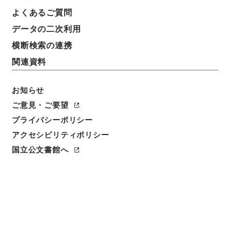
よくあるご質問
データの二次利用
横断検索の連携
関連資料
お知らせ
ご意見・ご要望
プライバシーポリシー
閲覧
アクセシビリティポリシー
国立公文書館へ
簿冊標題
公文録（副本）・明治二年・第五十一巻・己巳六月～
十二月・京都府伺
請求番号
公副00118100