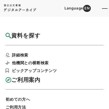
Language
EN
トップ
詳細検索[所蔵資料検索]
目録詳細
資料を探す
簿冊
公文録（副本）・明治二年・第五十一巻・己
詳細検索
巳六月～十二月・京都...
階層
行政文書
＊内閣・総理府
太政官・内閣関係
他機関との横断検索
第一類 公文録（副本）
ピックアップコンテンツ
利用請求書印刷
ご利用案内
基本情報
全ての情報
初めての方へ
ご利用方法