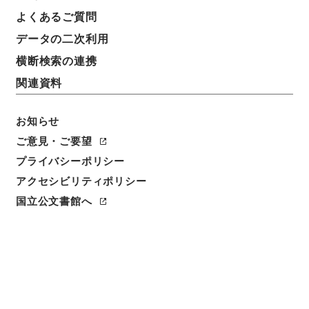
よくあるご質問
データの二次利用
横断検索の連携
関連資料
お知らせ
ご意見・ご要望
プライバシーポリシー
閲覧
アクセシビリティポリシー
国立公文書館へ
簿冊標題
任免裁可書・昭和二十三年・任免巻百八・照会、回答
三止
請求番号
任Ｂ04617100