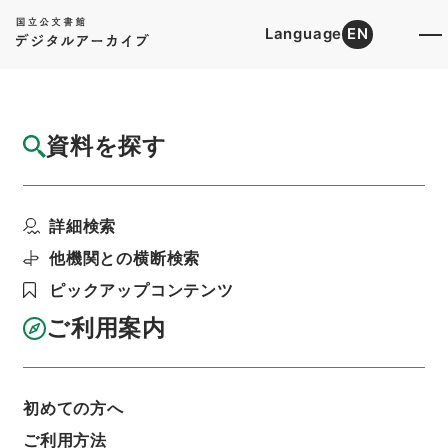
Language
EN
トップ
詳細検索[所蔵資料検索]
目録詳細
資料を探す
簿冊
任免裁可書・昭和二十三年・任免巻百八・照
詳細検索
会、回答三止
階層
行政文書
＊内閣・総理府
太政官・内閣関係
他機関との横断検索
第五類 任免裁可書
ピックアップコンテンツ
利用請求書印刷
ご利用案内
基本情報
全ての情報
初めての方へ
ご利用方法