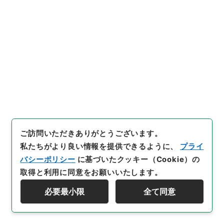
件名
外務次官吉沢清次郎一級官吏銓衡委員会予備
委員任命の件
行政文書
＊内閣・総理府
太政官・内閣関係
第五類 任免裁可書
任免裁可書・昭和二十三年・任免巻百八・照会、回
答三止
[
請求番号
]
任Ｂ04617100
[
件名番号
]
027
[
移管元
機関等
]
＊内閣・総理府
[
移管等年度
]
昭和 57
[
作
成・取得者
]
内閣
[
年月日
]
昭和23年07月28日
[
媒
体の種別
]
紙
[
数量
]
1
[
関連事項
]
照会
ご訪問いただきありがとうございます。
私たちがより良い情報を提供できるように、
プライ
[
保存場所
]
本館-2A-009-00
バシーポリシー
に基づいたクッキー（Cookie）の
[
利用制限の区分等
]
公開
取得と利用に同意をお願いいたします。
閲覧
必要最小限
全て同意
資料群階層を表示する