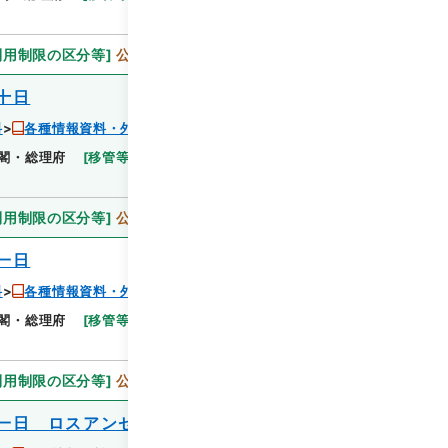
利用制限の区分等
]
公開
十日
料
各種情報資料・外国宣伝情報
閣・総理府
[
移管等年度
]
昭和 46
[
作成・取得者
]
利用制限の区分等
]
公開
一日
料
各種情報資料・外国宣伝情報
閣・総理府
[
移管等年度
]
昭和 46
[
作成・取得者
]
利用制限の区分等
]
公開
一日 ロスアンゼルス六月一日