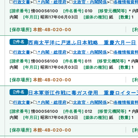
行政文書
＊内閣・総理府
太政官・内閣関係
各種情報資
[
請求番号
]
情00056100
[
件名番号
]
010
[
移管元機関等
]
＊内
内閣
[
年月日
]
昭和17年06月03日
[
媒体の種別
]
紙
[
数量
]
1
[
保存場所
]
本館-4B-020-00
[
件名
西南太平洋に戸迷ふ日本戦略 重慶六月一日
行政文書
＊内閣・総理府
太政官・内閣関係
各種情報資
[
請求番号
]
情00056100
[
件名番号
]
011
[
移管元機関等
]
＊内
内閣
[
年月日
]
昭和17年06月03日
[
媒体の種別
]
紙
[
数量
]
1
[
保存場所
]
本館-4B-020-00
[
件名
日本軍浙江作戦に毒ガス使用 重慶ロイター
行政文書
＊内閣・総理府
太政官・内閣関係
各種情報資
[
請求番号
]
情00056100
[
件名番号
]
012
[
移管元機関等
]
＊内
内閣
[
年月日
]
昭和17年06月03日
[
媒体の種別
]
紙
[
数量
]
1
[
保存場所
]
本館-4B-020-00
[