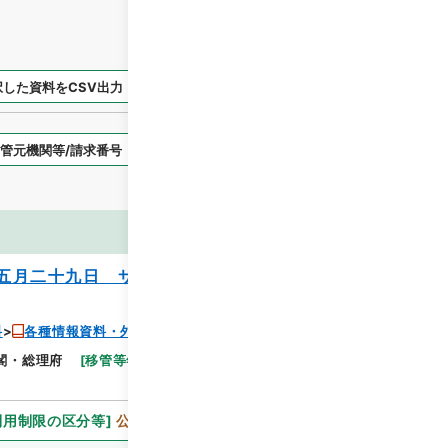
択した資料をCSV出力
選択した資料を利用請求
表示スタイル
画像等
五月二十九日 サンフランシスコ五月三十
料
各種情報資料・外国宣伝情報
閣・総理府
[
移管等年度
]
昭和 46
[
作成・取得者
]
利用制限の区分等
]
公開