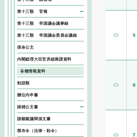
第十三類 官報
第十三類 帝国議会議事録
5
第十三類 帝国議会委員会議録
採余公文
内閣総理大臣官房総務課資料
各種情報資料
勅語類
6
贈位内申書
諸雑公文書
請願建議関係文書
廃布令（法律・勅令）
7