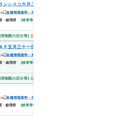
ランシスコ六月二日 成都六月三日
料
各種情報資料・外国宣伝情報
閣・総理府
[
移管等年度
]
昭和 46
[
作成・取得者
]
閲覧
利用制限の区分等
]
公開
ＡＰ五月三十一日
料
各種情報資料・外国宣伝情報
閣・総理府
[
移管等年度
]
昭和 46
[
作成・取得者
]
閲覧
利用制限の区分等
]
公開
料
各種情報資料・外国宣伝情報
閣・総理府
[
移管等年度
]
昭和 46
[
作成・取得者
]