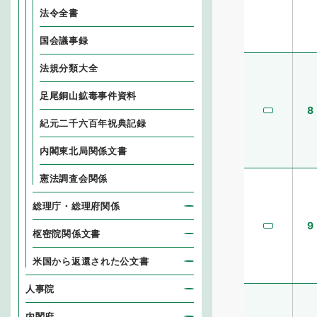
法令全書
国会議事録
法規分類大全
足尾銅山鉱毒事件資料
8
紀元二千六百年祝典記録
内閣東北局関係文書
憲法調査会関係
総理庁・総理府関係
9
枢密院関係文書
米国から返還された公文書
人事院
内閣府