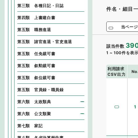
第三類 各種日記・日誌
件名・細目
第四類 上書建白書
当ページ
第五類 職務進退
第五類 諸官進退・官吏進退
39
該当件数
1
~
100
件を表
第五類 任免裁可書
第五類 叙勲裁可書
利用請求
No
CSV出力
第五類 叙位裁可書
第五類 官員録・職員録
第六類 太政類典
1
第六類 公文類聚
第七類 家記
第八類 各省決算報告書