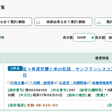
一覧
を全て選択/解除
検索結果を全て選択/解除
選
0
表示数
表示順
件
示
.
概要情報
件名
近々再度空襲と米の壮語 サンフランシスコ
日
行政文書
＊内閣・総理府
太政官・内閣関係
各種情報資
[
請求番号
]
情00056100
[
件名番号
]
001
[
移管元機関等
]
＊内
内閣
[
年月日
]
昭和17年06月01日
[
媒体の種別
]
紙
[
数量
]
1
[
保存場所
]
本館-4B-020-00
[