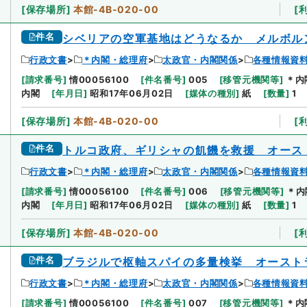
[
保存場所
]
本館-4B-020-00
[
件名
シベリアの空軍基地はどうなるか メルボル
行政文書
＊内閣・総理府
太政官・内閣関係
各種情報資
[
請求番号
]
情00056100
[
件名番号
]
005
[
移管元機関等
]
＊内
内閣
[
年月日
]
昭和17年06月02日
[
媒体の種別
]
紙
[
数量
]
1
[
保存場所
]
本館-4B-020-00
[
件名
トルコ政府、ギリシャの飢饑を救援 オース
行政文書
＊内閣・総理府
太政官・内閣関係
各種情報資
[
請求番号
]
情00056100
[
件名番号
]
006
[
移管元機関等
]
＊内
内閣
[
年月日
]
昭和17年06月02日
[
媒体の種別
]
紙
[
数量
]
1
[
保存場所
]
本館-4B-020-00
[
件名
ブラジルで枢軸スパイの多量検挙 オースト
行政文書
＊内閣・総理府
太政官・内閣関係
各種情報資
[
請求番号
]
情00056100
[
件名番号
]
007
[
移管元機関等
]
＊内