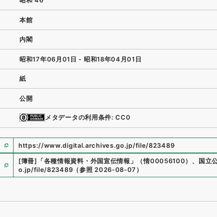
昭和 46
本館
内閣
昭和17年06月01日 - 昭和18年04月01日
紙
公開
メタデータの利用条件: CC0
https://www.digital.archives.go.jp/file/823489
[簿冊]
「
各種情報資料・外国宣伝情報
」
（
情00056100
）
、
国立
o.jp/file/823489
（
参照
2026-08-07
）