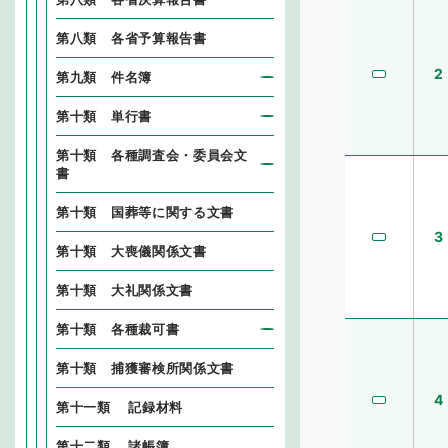
第八類 各省予算報告書
2
第九類 件名簿
第十類 単行書
第十類 各種調査会・委員会文
書
第十類 国葬等に関する文書
3
第十類 大喪儀関係文書
第十類 大礼関係文書
第十類 各種裁可書
第十類 捕獲審検所関係文書
4
第十一類 記録材料
第十二類 諸帳簿