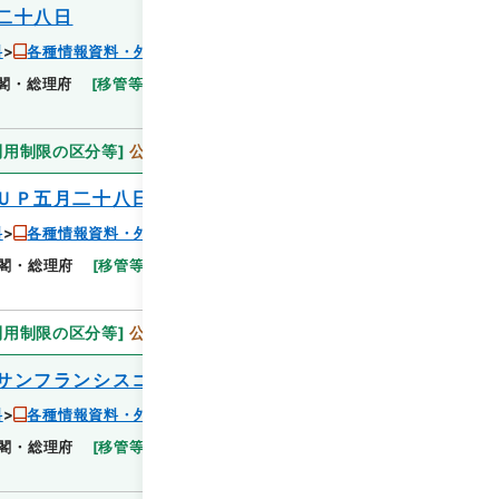
二十八日
料
各種情報資料・外国宣伝情報
閣・総理府
[
移管等年度
]
昭和 46
[
作成・取得者
]
閲覧
利用制限の区分等
]
公開
ＵＰ五月二十八日
料
各種情報資料・外国宣伝情報
閣・総理府
[
移管等年度
]
昭和 46
[
作成・取得者
]
利用制限の区分等
]
公開
サンフランシスコ五月二十九日
料
各種情報資料・外国宣伝情報
閣・総理府
[
移管等年度
]
昭和 46
[
作成・取得者
]