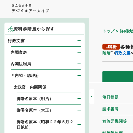
資料群階層から探す
トップ
詳細検
行政文書
各種
簿冊
内閣官房
階層
行政文書
内閣法制局
＊内閣・総理府
太政官・内閣関係
簿冊標題
御署名原本（明治）
請求番号
御署名原本（大正）
移管元機関等
御署名原本（昭和２２年５月２
日以前）