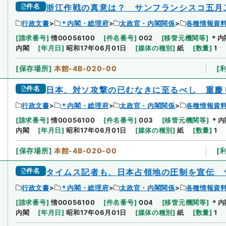
件名
浙江作戦の真意は？ サンフランシスコ五月
行政文書
＊内閣・総理府
太政官・内閣関係
各種情報資
[
請求番号
]
情00056100
[
件名番号
]
002
[
移管元機関等
]
＊内
内閣
[
年月日
]
昭和17年06月01日
[
媒体の種別
]
紙
[
数量
]
1
[
保存場所
]
本館-4B-020-00
[
件名
日本、対ソ攻撃の已むなきに至るべし 重慶
行政文書
＊内閣・総理府
太政官・内閣関係
各種情報資
[
請求番号
]
情00056100
[
件名番号
]
003
[
移管元機関等
]
＊内
内閣
[
年月日
]
昭和17年06月01日
[
媒体の種別
]
紙
[
数量
]
1
[
保存場所
]
本館-4B-020-00
[
件名
タイムス記者も、日本占領地の圧制を宣伝 
行政文書
＊内閣・総理府
太政官・内閣関係
各種情報資
[
請求番号
]
情00056100
[
件名番号
]
004
[
移管元機関等
]
＊内
内閣
[
年月日
]
昭和17年06月01日
[
媒体の種別
]
紙
[
数量
]
1