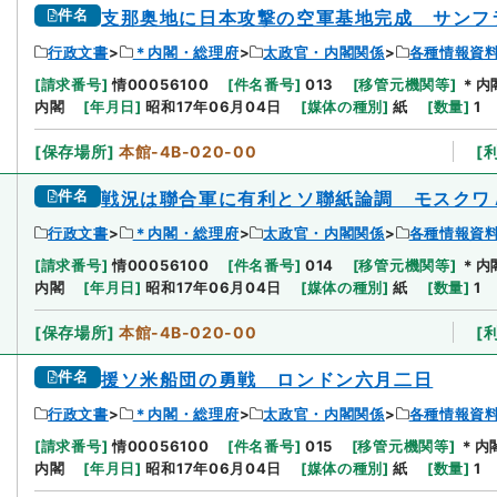
件名
支那奥地に日本攻撃の空軍基地完成 サンフ
行政文書
＊内閣・総理府
太政官・内閣関係
各種情報資
[
請求番号
]
情00056100
[
件名番号
]
013
[
移管元機関等
]
＊内
内閣
[
年月日
]
昭和17年06月04日
[
媒体の種別
]
紙
[
数量
]
1
[
保存場所
]
本館-4B-020-00
[
件名
戦況は聯合軍に有利とソ聯紙論調 モスクワ
行政文書
＊内閣・総理府
太政官・内閣関係
各種情報資
[
請求番号
]
情00056100
[
件名番号
]
014
[
移管元機関等
]
＊内
内閣
[
年月日
]
昭和17年06月04日
[
媒体の種別
]
紙
[
数量
]
1
[
保存場所
]
本館-4B-020-00
[
件名
援ソ米船団の勇戦 ロンドン六月二日
行政文書
＊内閣・総理府
太政官・内閣関係
各種情報資
[
請求番号
]
情00056100
[
件名番号
]
015
[
移管元機関等
]
＊内
内閣
[
年月日
]
昭和17年06月04日
[
媒体の種別
]
紙
[
数量
]
1