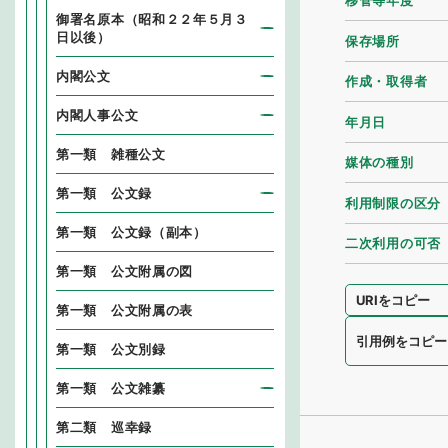
移管等年度
御署名原本（昭和２２年５月３
日以後）
保存場所
内閣公文
作成・取得者
内閣人事公文
年月日
第一類 雑種公文
媒体の種別
第一類 公文録
利用制限の区分
第一類 公文録（副本）
二次利用の可否
第一類 公文附属の図
URIをコピー
第一類 公文附属の表
引用例をコピー
第一類 公文別録
第一類 公文雑纂
第二類 巡幸録