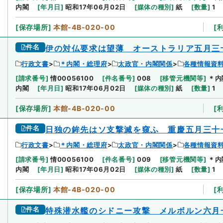
内閣
[
年月日
]
昭和17年06月02日
[
媒体の種別
]
紙
[
数量
]
1
[
保存場所
]
本館-4B-020-00
[
件名
伊の対仏要求は望薄 オーストラリア五月三
行政文書
＊内閣・総理府
太政官・内閣関係
各種情報資
[
請求番号
]
情00056100
[
件名番号
]
008
[
移管元機関等
]
＊内
内閣
[
年月日
]
昭和17年06月02日
[
媒体の種別
]
紙
[
数量
]
1
[
保存場所
]
本館-4B-020-00
[
件名
日独の鉾先はソ支撃滅を窺ふ 重慶五月三十
行政文書
＊内閣・総理府
太政官・内閣関係
各種情報資
[
請求番号
]
情00056100
[
件名番号
]
009
[
移管元機関等
]
＊内
内閣
[
年月日
]
昭和17年06月02日
[
媒体の種別
]
紙
[
数量
]
1
[
保存場所
]
本館-4B-020-00
[
件名
特殊潜水艦のシドニー攻撃 メルボルン六月