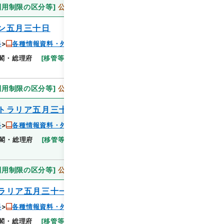
利用制限の区分等
]
公開
ン五月三十日
料
各種情報資料・外国宣伝情報
閣・総理府
[
移管等年度
]
昭和 46
[
作成・取得者
]
閲覧
利用制限の区分等
]
公開
トラリア五月三十日
料
各種情報資料・外国宣伝情報
閣・総理府
[
移管等年度
]
昭和 46
[
作成・取得者
]
閲覧
利用制限の区分等
]
公開
ラリア五月三十一日
料
各種情報資料・外国宣伝情報
閣・総理府
[
移管等年度
]
昭和 46
[
作成・取得者
]