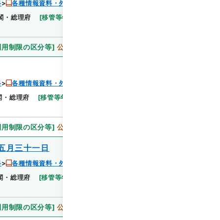
料
各種情報資料・外国宣伝情報
閣・総理府
[
移管等年度
]
昭和 46
[
作成・取得者
]
閲覧
利用制限の区分等
]
公開
料
各種情報資料・外国宣伝情報
閣・総理府
[
移管等年度
]
昭和 46
[
作成・取得者
]
閲覧
利用制限の区分等
]
公開
五月三十一日
料
各種情報資料・外国宣伝情報
閣・総理府
[
移管等年度
]
昭和 46
[
作成・取得者
]
利用制限の区分等
]
公開